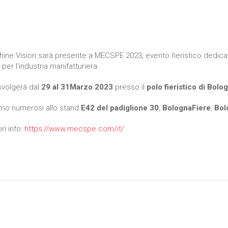
hine Vision sarà presente a MECSPE 2023, evento fieristico dedicat
 per l'industria manifatturiera.
 svolgerà dal
29 al 31Marzo 2023
presso il
polo fieristico di Bolo
amo numerosi allo stand
E42 del padiglione 30
,
BolognaFiere
,
Bol
i info:
https://www.mecspe.com/it/