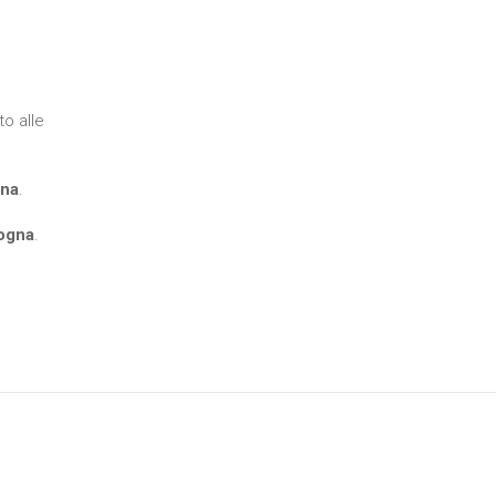
o alle
gna
.
ogna
.