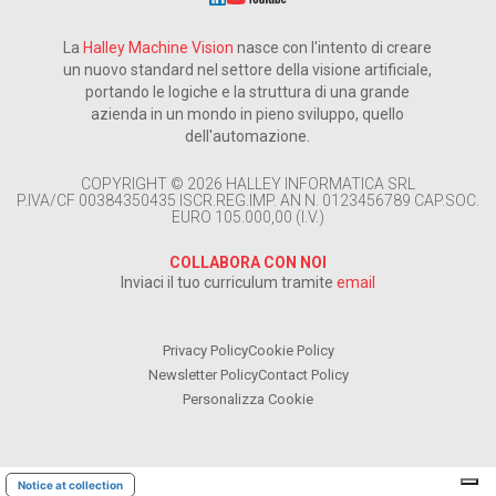
La
Halley Machine Vision
nasce con l'intento di creare
un nuovo standard nel settore della visione artificiale,
portando le logiche e la struttura di una grande
azienda in un mondo in pieno sviluppo, quello
dell'automazione.
COPYRIGHT © 2026 HALLEY INFORMATICA SRL
P.IVA/CF 00384350435 ISCR.REG.IMP. AN N. 0123456789 CAP.SOC.
EURO 105.000,00 (I.V.)
COLLABORA CON NOI
Inviaci il tuo curriculum tramite
email
Privacy Policy
Cookie Policy
Newsletter Policy
Contact Policy
Personalizza Cookie
Notice at collection